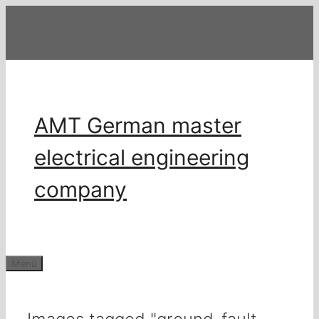
Zum
Inhalt
springen
AMT German master
electrical engineering
company
Menü