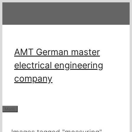
Zum
Inhalt
springen
AMT German master
electrical engineering
company
Menü