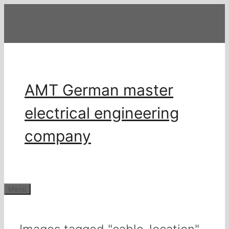
Zum
Inhalt
springen
AMT German master
electrical engineering
company
Menü