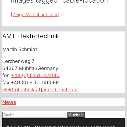
Images tagged "cable-location"
[Zeige Vorschaubilder]
AMT Elektrotechnik
Martin Schmidt
Lerchenweg 7
64367 Mühltal/Germany
fon
+49 (0) 6151 144040
fax +49 (0) 6151 146599
elektrotechnik[at]amt-dienste.de
News
Suche
nach: